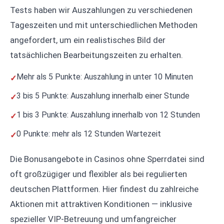
Tests haben wir Auszahlungen zu verschiedenen
Tageszeiten und mit unterschiedlichen Methoden
angefordert, um ein realistisches Bild der
tatsächlichen Bearbeitungszeiten zu erhalten.
Mehr als 5 Punkte: Auszahlung in unter 10 Minuten
3 bis 5 Punkte: Auszahlung innerhalb einer Stunde
1 bis 3 Punkte: Auszahlung innerhalb von 12 Stunden
0 Punkte: mehr als 12 Stunden Wartezeit
Die Bonusangebote in Casinos ohne Sperrdatei sind
oft großzügiger und flexibler als bei regulierten
deutschen Plattformen. Hier findest du zahlreiche
Aktionen mit attraktiven Konditionen — inklusive
spezieller VIP-Betreuung und umfangreicher