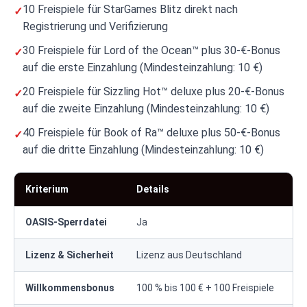
10 Freispiele für StarGames Blitz direkt nach
Registrierung und Verifizierung
30 Freispiele für Lord of the Ocean™ plus 30-€-Bonus
auf die erste Einzahlung (Mindesteinzahlung: 10 €)
20 Freispiele für Sizzling Hot™ deluxe plus 20-€-Bonus
auf die zweite Einzahlung (Mindesteinzahlung: 10 €)
40 Freispiele für Book of Ra™ deluxe plus 50-€-Bonus
auf die dritte Einzahlung (Mindesteinzahlung: 10 €)
Kriterium
Details
OASIS-Sperrdatei
Ja
Lizenz & Sicherheit
Lizenz aus Deutschland
Willkommensbonus
100 % bis 100 € + 100 Freispiele