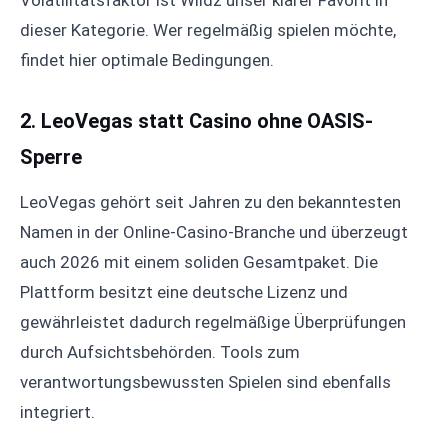
Volatilitätsfaktor ist Wildz unser klarer Favorit in
dieser Kategorie. Wer regelmäßig spielen möchte,
findet hier optimale Bedingungen.
2. LeoVegas statt Casino ohne OASIS-
Sperre
LeoVegas gehört seit Jahren zu den bekanntesten
Namen in der Online-Casino-Branche und überzeugt
auch 2026 mit einem soliden Gesamtpaket. Die
Plattform besitzt eine deutsche Lizenz und
gewährleistet dadurch regelmäßige Überprüfungen
durch Aufsichtsbehörden. Tools zum
verantwortungsbewussten Spielen sind ebenfalls
integriert.