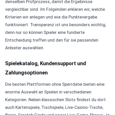
denselben Prüfprozess, damit die Ergebnisse
vergleichbar sind. Im Folgenden erklären wir, welche
Kriterien wir anlegen und wie die Punktevergabe
funktioniert. Transparenz ist uns besonders wichtig,
denn nur so können Spieler eine fundierte
Entscheidung treffen und den für sie passenden
Anbieter auswählen.
Spielekatalog, Kundensupport und
Zahlungsoptionen
Die besten Plattformen ohne Sperrdatei bieten eine
enorme Auswahl an Spielen in verschiedenen
Kategorien. Neben klassischen Slots findest du dort
auch Kartenspiele, Tischspiele, Live-Casino-Tische,