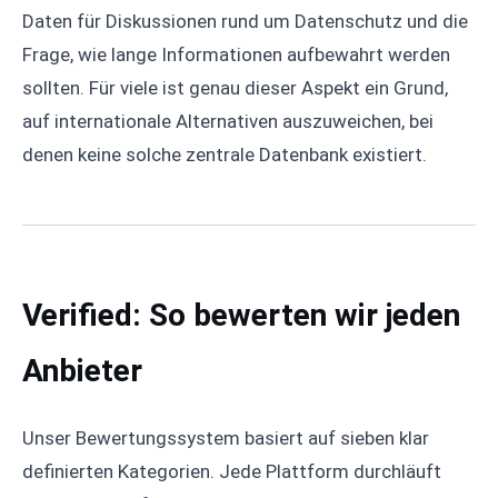
Daten für Diskussionen rund um Datenschutz und die
Frage, wie lange Informationen aufbewahrt werden
sollten. Für viele ist genau dieser Aspekt ein Grund,
auf internationale Alternativen auszuweichen, bei
denen keine solche zentrale Datenbank existiert.
Verified: So bewerten wir jeden
Anbieter
Unser Bewertungssystem basiert auf sieben klar
definierten Kategorien. Jede Plattform durchläuft