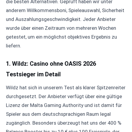
die besten Alternativen. Geprüft haben wir unter
anderem Willkommensboni, Spieleauswahl, Sicherheit
und Auszahlungsgeschwindigkeit. Jeder Anbieter
wurde über einen Zeitraum von mehreren Wochen
getestet, um ein möglichst objektives Ergebnis zu
liefern.
1. Wildz: Casino ohne OASIS 2026
Testsieger im Detail
Wildz hat sich in unserem Test als klarer Spitzenreiter
durchgesetzt. Der Anbieter verfügt über eine gültige
Lizenz der Malta Gaming Authority und ist damit für
Spieler aus dem deutschsprachigen Raum legal
zugänglich. Besonders überzeugt hat uns der 400 %
Balance Booster bis zu 10 € plus 100 Freispiele, der