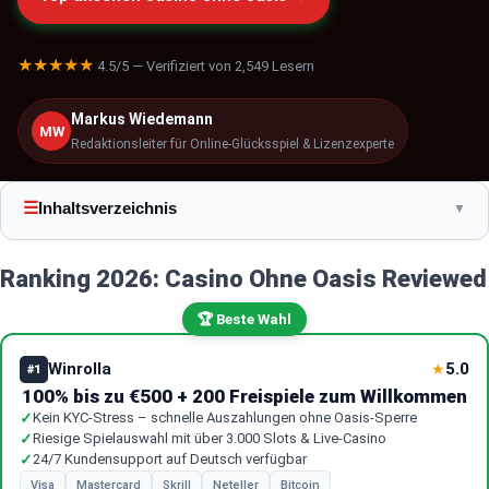
★★★★★
4.5/5 — Verifiziert von 2,549 Lesern
Markus Wiedemann
MW
Redaktionsleiter für Online-Glücksspiel & Lizenzexperte
☰
Inhaltsverzeichnis
▼
Ranking 2026: Casino Ohne Oasis Reviewed
🏆 Beste Wahl
Winrolla
5.0
★
#1
100% bis zu €500 + 200 Freispiele zum Willkommen
✓
Kein KYC-Stress – schnelle Auszahlungen ohne Oasis-Sperre
✓
Riesige Spielauswahl mit über 3.000 Slots & Live-Casino
✓
24/7 Kundensupport auf Deutsch verfügbar
Visa
Mastercard
Skrill
Neteller
Bitcoin