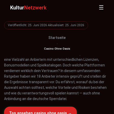
☰
Kultur
Netzwerk
Veröffentlicht: 25. Juni 2026
·
Aktualisiert: 25. Juni 2026
Casino ohne Oasis Rangliste: 18
Startseite
getestete Alternativen
›
Casino Ohne Oasis
Wer sich für ein casino ohne oasis interessiert, stößt schnell auf
eine Vielzahl an Anbietern mit unterschiedlichen Lizenzen,
Bonusmodellen und Spielkatalogen. Doch welche Plattformen
verdienen wirklich dein Vertrauen? In diesem umfassenden
Ratgeber haben wir 18 Anbieter intensiv geprüft und stellen dir
die Ergebnisse transparent vor. Du erfährst, worauf du bei der
Auswahl achten solltest, welche Vorteile und Risiken bestehen
und wie du verantwortungsvoll spielen kannst — auch ohne
Anbindung an die deutsche Sperrdatei.
Top ansehen casino ohne oasis →