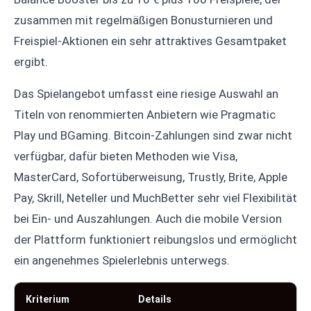
zusammen mit regelmäßigen Bonusturnieren und
Freispiel-Aktionen ein sehr attraktives Gesamtpaket
ergibt.
Das Spielangebot umfasst eine riesige Auswahl an
Titeln von renommierten Anbietern wie Pragmatic
Play und BGaming. Bitcoin-Zahlungen sind zwar nicht
verfügbar, dafür bieten Methoden wie Visa,
MasterCard, Sofortüberweisung, Trustly, Brite, Apple
Pay, Skrill, Neteller und MuchBetter sehr viel Flexibilität
bei Ein- und Auszahlungen. Auch die mobile Version
der Plattform funktioniert reibungslos und ermöglicht
ein angenehmes Spielerlebnis unterwegs.
Kriterium
Details