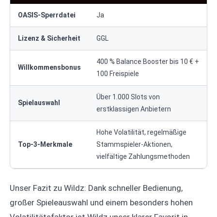
OASIS-Sperrdatei
Ja
Lizenz & Sicherheit
GGL
400 % Balance Booster bis 10 € +
Willkommensbonus
100 Freispiele
Über 1.000 Slots von
Spielauswahl
erstklassigen Anbietern
Hohe Volatilität, regelmäßige
Top-3-Merkmale
Stammspieler-Aktionen,
vielfältige Zahlungsmethoden
Unser Fazit zu Wildz: Dank schneller Bedienung,
großer Spieleauswahl und einem besonders hohen