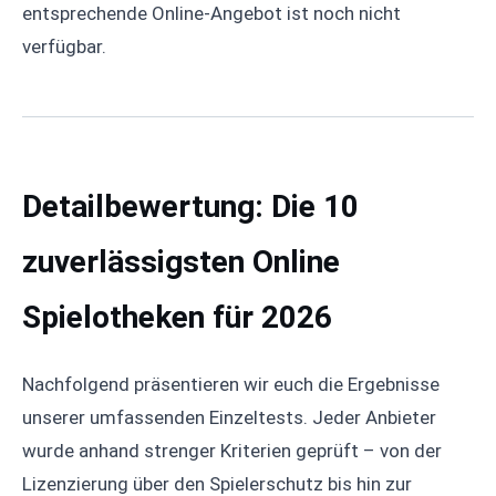
entsprechende Online-Angebot ist noch nicht
verfügbar.
Detailbewertung: Die 10
zuverlässigsten Online
Spielotheken für 2026
Nachfolgend präsentieren wir euch die Ergebnisse
unserer umfassenden Einzeltests. Jeder Anbieter
wurde anhand strenger Kriterien geprüft – von der
Lizenzierung über den Spielerschutz bis hin zur