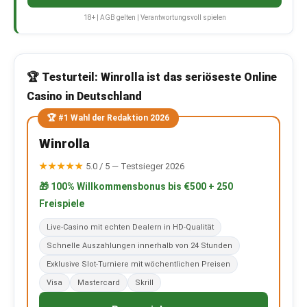
18+ | AGB gelten | Verantwortungsvoll spielen
🏆 Testurteil: Winrolla ist das seriöseste Online
Casino in Deutschland
🏆 #1 Wahl der Redaktion 2026
Winrolla
★★★★★
5.0 / 5 — Testsieger 2026
🎁 100% Willkommensbonus bis €500 + 250
Freispiele
Live-Casino mit echten Dealern in HD-Qualität
Schnelle Auszahlungen innerhalb von 24 Stunden
Exklusive Slot-Turniere mit wöchentlichen Preisen
Visa
Mastercard
Skrill