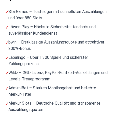
StarGames – Testsieger mit schnellsten Auszahlungen
und über 850 Slots
Löwen Play – Höchste Sicherheitsstandards und
zuverlässiger Kundendienst
bwin – Erstklassige Auszahlungsquote und attraktiver
200%-Bonus
Lapalingo – Über 1.300 Spiele und sicherster
Zahlungsprozess
Wildz – GGL-Lizenz, PayPal-Echtzeit-Auszahlungen und
Levelz-Treueprogramm
AdmiralBet – Starkes Mobilangebot und beliebte
Merkur-Titel
Merkur Slots – Deutsche Qualität und transparente
Auszahlungsquoten