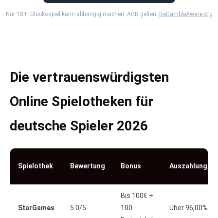
Nur 18+. Glücksspiel kann abhängig machen. AGB gelten.
BeGambleAware.org
Die vertrauenswürdigsten
Online Spielotheken für
deutsche Spieler 2026
Spielothek
Bewertung
Bonus
Auszahlungsq
Bis 100€ +
StarGames
5.0/5
100
Über 96,00%