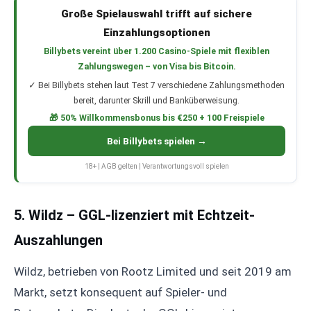
Große Spielauswahl trifft auf sichere
Einzahlungsoptionen
Billybets vereint über 1.200 Casino-Spiele mit flexiblen
Zahlungswegen – von Visa bis Bitcoin.
✓ Bei Billybets stehen laut Test 7 verschiedene Zahlungsmethoden
bereit, darunter Skrill und Banküberweisung.
🎁 50% Willkommensbonus bis €250 + 100 Freispiele
Bei Billybets spielen →
18+ | AGB gelten | Verantwortungsvoll spielen
5. Wildz – GGL-lizenziert mit Echtzeit-
Auszahlungen
Wildz, betrieben von Rootz Limited und seit 2019 am
Markt, setzt konsequent auf Spieler- und