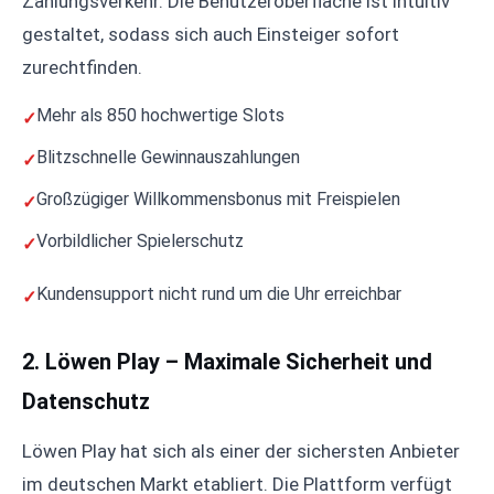
Zahlungsverkehr. Die Benutzeroberfläche ist intuitiv
gestaltet, sodass sich auch Einsteiger sofort
zurechtfinden.
Mehr als 850 hochwertige Slots
Blitzschnelle Gewinnauszahlungen
Großzügiger Willkommensbonus mit Freispielen
Vorbildlicher Spielerschutz
Kundensupport nicht rund um die Uhr erreichbar
2. Löwen Play – Maximale Sicherheit und
Datenschutz
Löwen Play hat sich als einer der sichersten Anbieter
im deutschen Markt etabliert. Die Plattform verfügt