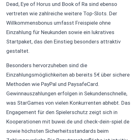
Dead, Eye of Horus und Book of Ra sind ebenso
vertreten wie zahlreiche weitere Top-Slots. Der
Willkommensbonus umfasst Freispiele ohne
Einzahlung für Neukunden sowie ein lukratives
Startpaket, das den Einstieg besonders attraktiv
gestaltet.
Besonders hervorzuheben sind die
Einzahlungsmöglichkeiten ab bereits 5€ über sichere
Methoden wie PayPal und PaysafeCard.
Gewinnauszahlungen erfolgen in Sekundenschnelle,
was StarGames von vielen Konkurrenten abhebt. Das
Engagement für den Spielerschutz zeigt sich in
Kooperationen mit buwei.de und check-dein-spiel.de
sowie höchsten Sicherheitsstandards beim